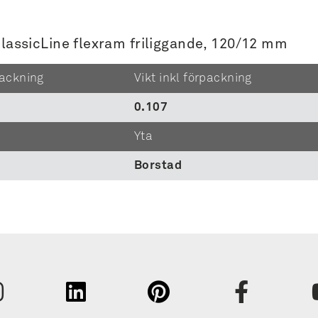
 ClassicLine flexram friliggande, 120/12 mm
packning
Vikt inkl förpackning
0.107
Yta
Borstad
Fornavn