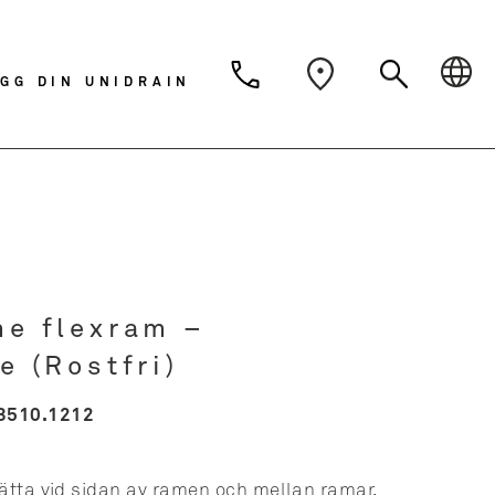
Dansk
Deutsch
Svens
GG DIN UNIDRAIN
Nederlands
ne flexram –
e (Rostfri)
3510.1212
sätta vid sidan av ramen och mellan ramar.