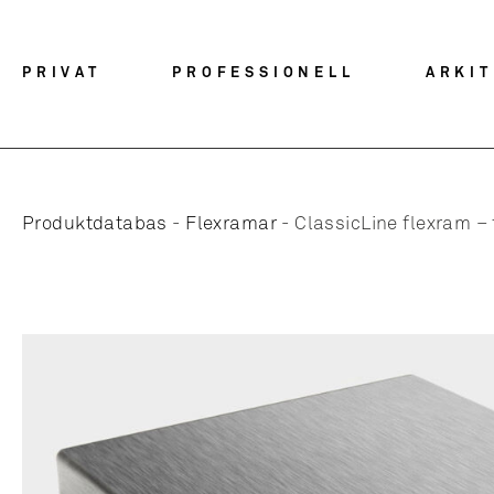
PRIVAT
PROFESSIONELL
ARKI
Produktdatabas
-
Flexramar
-
ClassicLine flexram – f