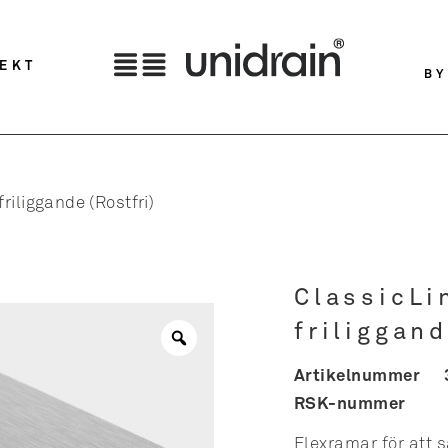
TEKT
BY
riliggande (Rostfri)
ClassicLi
friliggand
Artikelnummer
RSK-nummer
Flexramar för att 