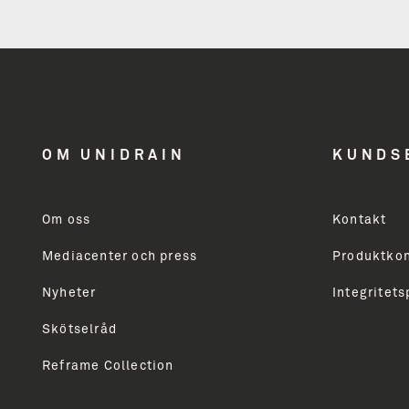
nyhedsbrev
få inspiration
OM UNIDRAIN
KUNDS
og nyheder
Om oss
Kontakt
Mediacenter och press
Produktkon
Modtager du ikke allerede vores nyhedsbrev, så skri
markedsføring vedrørende Unidrains produktsortime
Nyheter
Integritets
professionelle. Du vil modtage vores nyhedsbrev ca
Skötselråd
Reframe Collection