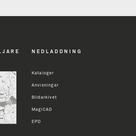
n
hed
LJARE
NEDLADDNING
Kataloger
ddress
Anvisningar
Bildarkivet
LMELD
MagiCAD
EPD