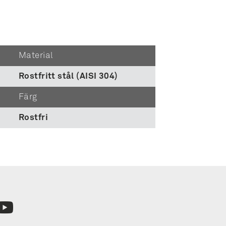
Material
Rostfritt stål (AISI 304)
Färg
Rostfri