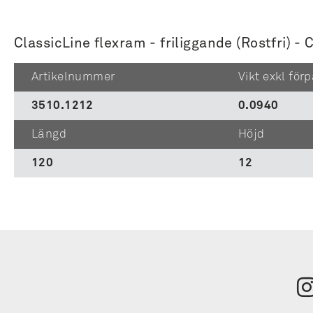
ClassicLine flexram - friliggande (Rostfri) -
Artikelnummer
Vikt exkl för
3510.1212
0.0940
Längd
Höjd
120
12
Tilmeld