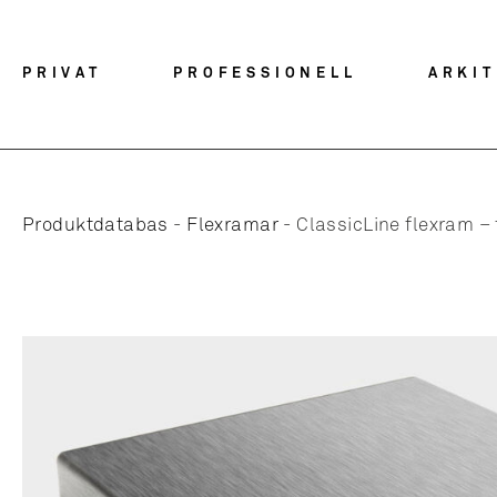
PRIVAT
PROFESSIONELL
ARKI
Produktdatabas
-
Flexramar
-
ClassicLine flexram – f