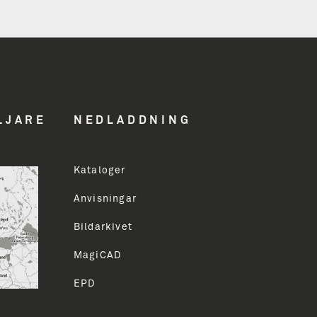
n
hed
LJARE
NEDLADDNING
Kataloger
ddress
Anvisningar
Bildarkivet
LMELD
MagiCAD
EPD