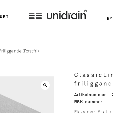
TEKT
BY
riliggande (Rostfri)
ClassicLi
friliggand
Artikelnummer
RSK-nummer
Flexramar för att 