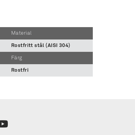
Material
Rostfritt stål (AISI 304)
Färg
Rostfri