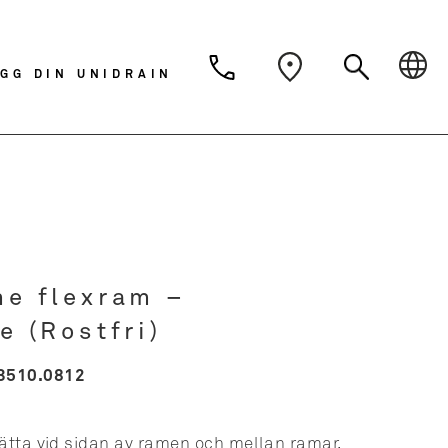
Dansk
Deutsch
Svens
GG DIN UNIDRAIN
Nederlands
ne flexram –
e (Rostfri)
3510.0812
sätta vid sidan av ramen och mellan ramar.