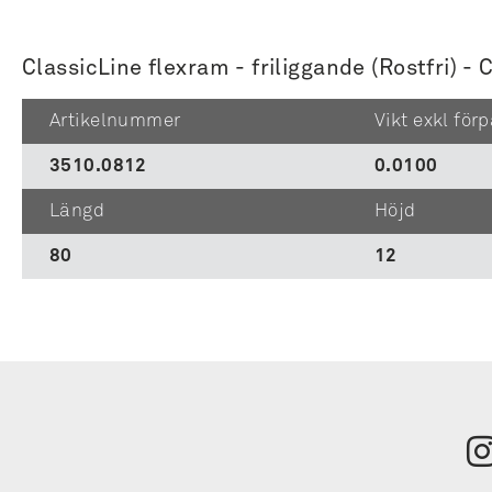
ClassicLine flexram - friliggande (Rostfri) -
Artikelnummer
Vikt exkl för
3510.0812
0.0100
Längd
Höjd
80
12
Tilmeld