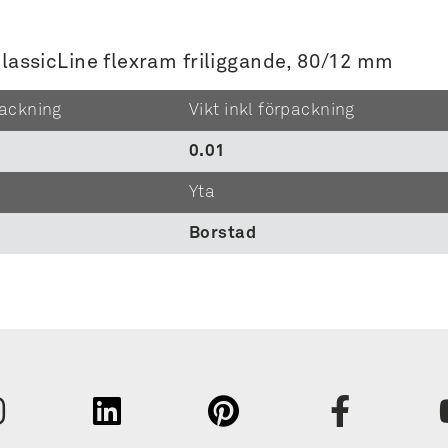
 ClassicLine flexram friliggande, 80/12 mm
packning
Vikt inkl förpackning
0.01
Yta
Borstad
Fornavn