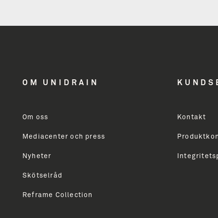
nyhedsbrev
få inspiration
OM UNIDRAIN
KUNDS
og nyheder
Om oss
Kontakt
Mediacenter och press
Produktkon
Modtager du ikke allerede vores nyhedsbrev, så skri
markedsføring vedrørende Unidrains produktsortime
Nyheter
Integritets
professionelle. Du vil modtage vores nyhedsbrev ca
Skötselråd
Reframe Collection