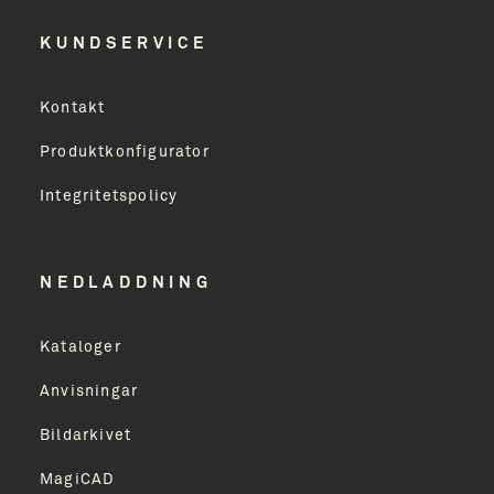
Efternavn
KUNDSERVICE
Virksomhed
Kontakt
Produktkonfigurator
Erhverv
Integritetspolicy
Email Address
NEDLADDNING
Kataloger
TILMELD
Anvisningar
Bildarkivet
MagiCAD