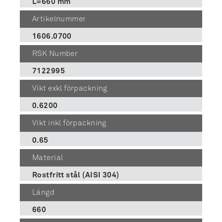
L=660 mm
Artikelnummer
1606.0700
RSK Number
7122995
Vikt exkl förpackning
0.6200
Vikt inkl förpackning
0.65
Material
Rostfritt stål (AISI 304)
Längd
660