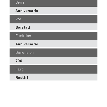
Serie
Anniversario
Yta
Borstad
Funktion
Anniversario
Dimension
700
Färg
Rostfri