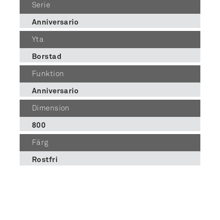
Serie
Anniversario
Yta
Borstad
Funktion
Anniversario
Dimension
800
Färg
Rostfri