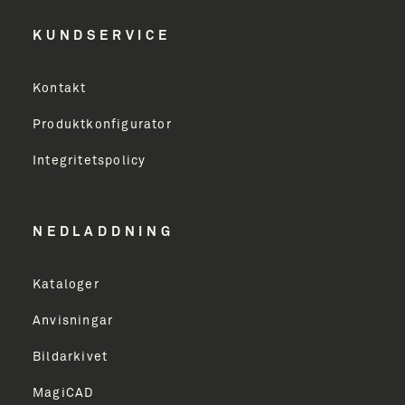
Efternavn
KUNDSERVICE
Virksomhed
Kontakt
Produktkonfigurator
Erhverv
Integritetspolicy
Email Address
NEDLADDNING
Kataloger
TILMELD
Anvisningar
Bildarkivet
MagiCAD