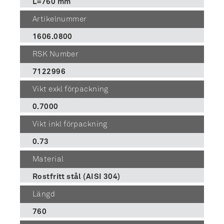
L=760 mm
Artikelnummer
1606.0800
RSK Number
7122996
Vikt exkl förpackning
0.7000
Vikt inkl förpackning
0.73
Material
Rostfritt stål (AISI 304)
Längd
760