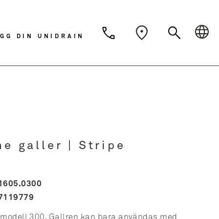
Dansk
Deutsch
Svens
GG DIN UNIDRAIN
Nederlands
e galler | Stripe
1605.0300
7119779
gdmodell 300. Gallren kan bara användas med