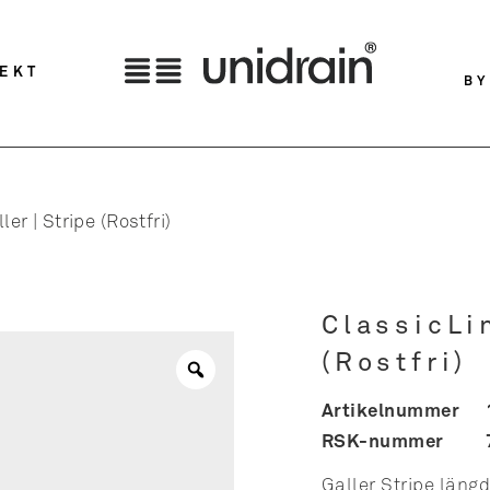
TEKT
BY
ler | Stripe (Rostfri)
ClassicLin
(Rostfri)
Artikelnummer
RSK-nummer
Galler Stripe län