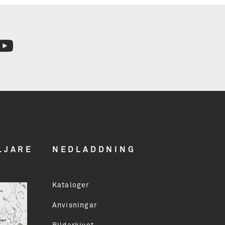
n
hed
LJARE
NEDLADDNING
Kataloger
ddress
Anvisningar