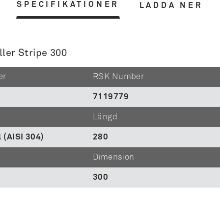
SPECIFIKATIONER
LADDA NER
ller Stripe 300
er
RSK Number
7119779
Längd
l (AISI 304)
280
Dimension
300