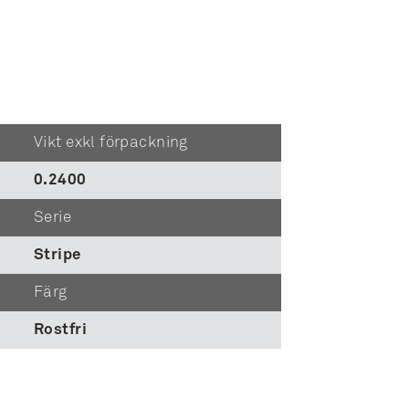
Vikt exkl förpackning
0.2400
Serie
Stripe
Färg
Rostfri