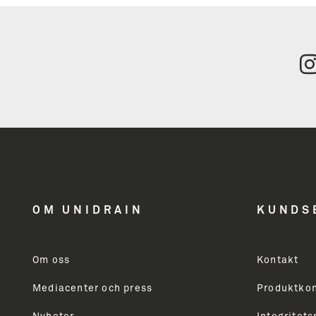
Tilmeld
nyhedsbrev
få inspiration
OM UNIDRAIN
KUNDS
og nyheder
Om oss
Kontakt
Mediacenter och press
Produktkon
Modtager du ikke allerede vores nyhedsbrev, så skri
markedsføring vedrørende Unidrains produktsortime