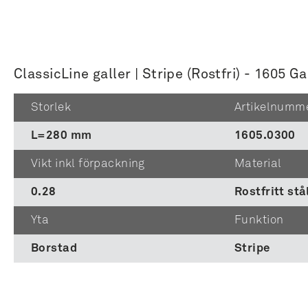
ClassicLine galler | Stripe (Rostfri) - 1605 Ga
Storlek
Artikelnumm
L=280 mm
1605.0300
Vikt inkl förpackning
Material
0.28
Rostfritt stå
Yta
Funktion
Borstad
Stripe