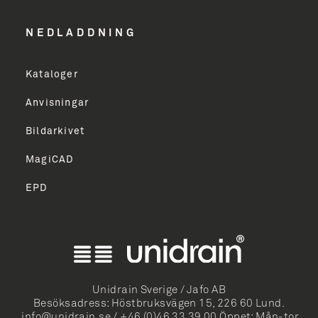
Email Address
NEDLADDNING
Kataloger
TILMELD
Anvisningar
Bildarkivet
MagiCAD
EPD
ish
k Bokmål
mi
Unidrain Sverige / Jafo AB
Besöksadress: Höstbruksvägen 15, 226 60 Lund.
k
info@unidrain.se
/
+46 (0)46 33 39 00
Öppet: Mån-tor