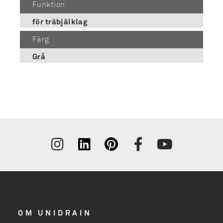
Funktion
för träbjälklag
Färg
Grå
Tilmeld
nyhedsbrev
få inspiration
og nyheder
OM UNIDRAIN