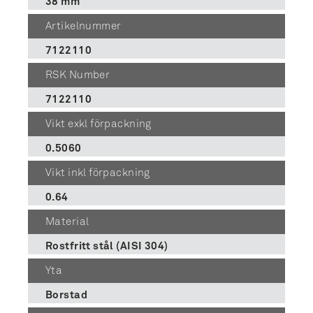
38 mm
Artikelnummer
7122110
RSK Number
7122110
Vikt exkl förpackning
0.5060
Vikt inkl förpackning
0.64
Material
Rostfritt stål (AISI 304)
Yta
Borstad