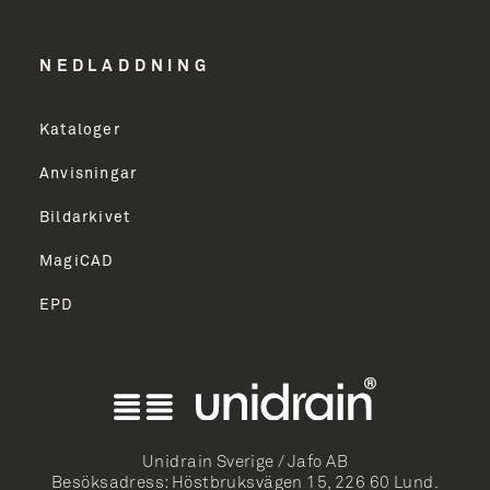
Email Address
NEDLADDNING
Kataloger
TILMELD
Anvisningar
Bildarkivet
MagiCAD
EPD
ish
k Bokmål
mi
Unidrain Sverige / Jafo AB
Besöksadress: Höstbruksvägen 15, 226 60 Lund.