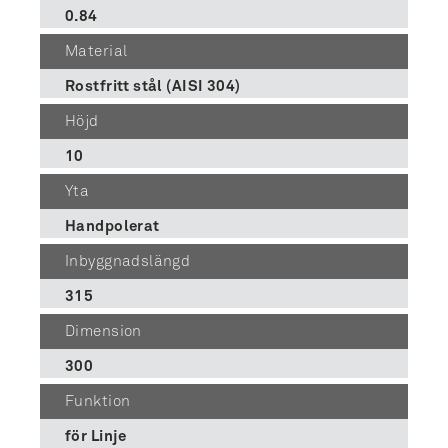
0.84
Material
Rostfritt stål (AISI 304)
Höjd
10
Yta
Handpolerat
Inbyggnadslängd
315
Dimension
300
Funktion
för Linje