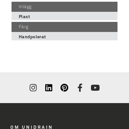
Inlägg
Plast
Färg
Handpolerat
Tilmeld
nyhedsbrev
få inspiration
og nyheder
OM UNIDRAIN