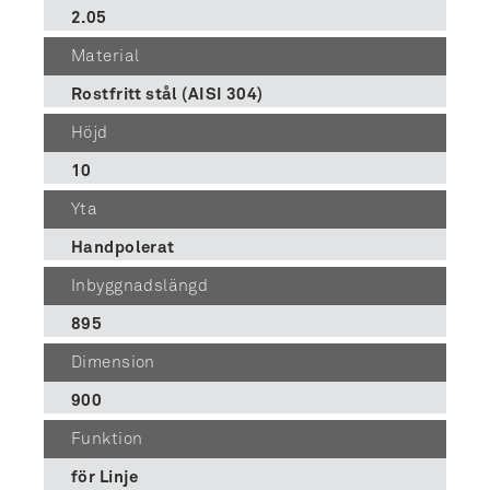
2.05
Material
Rostfritt stål (AISI 304)
Höjd
10
Yta
Handpolerat
Inbyggnadslängd
895
Dimension
900
Funktion
för Linje