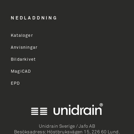
Email Address
NEDLADDNING
Kataloger
TILMELD
Anvisningar
Bildarkivet
MagiCAD
EPD
ish
k Bokmål
mi
Unidrain Sverige / Jafo AB
Besöksadress: Höstbruksvägen 15, 226 60 Lund.