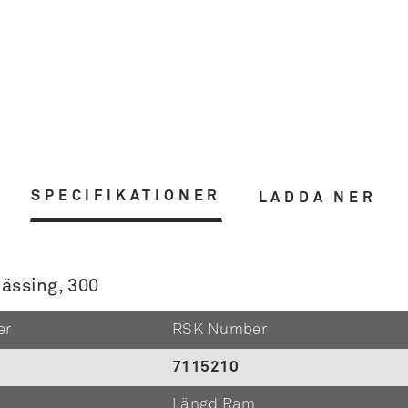
SPECIFIKATIONER
LADDA NER
ässing, 300
er
RSK Number
7115210
Längd Ram