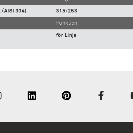
l (AISI 304)
315/253
Funktion
för Linje
Fornavn
Efternav
Virksom