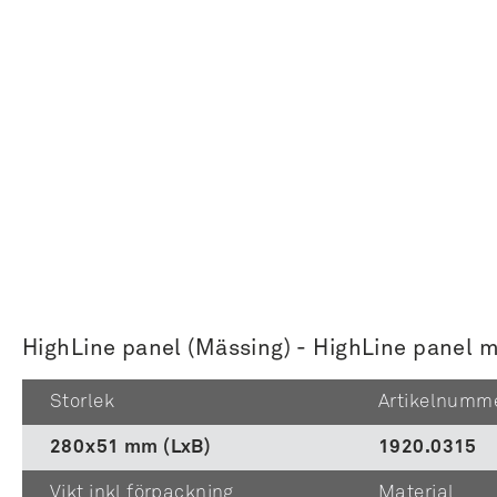
HighLine panel (Mässing) - HighLine panel m
Storlek
Artikelnumm
280x51 mm (LxB)
1920.0315
Vikt inkl förpackning
Material