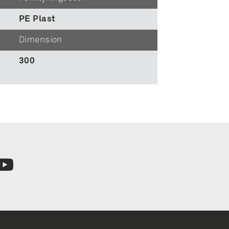
PE Plast
Dimension
300
n
hed