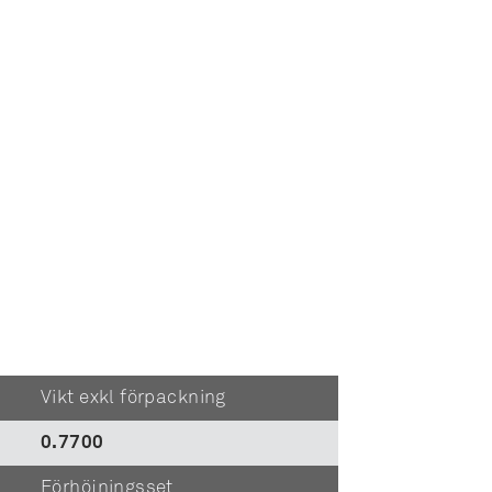
Vikt exkl förpackning
0.7700
Förhöjningsset