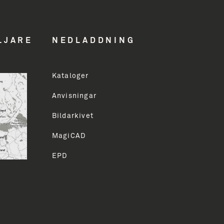
LJARE
NEDLADDNING
Kataloger
ddress
Anvisningar
Bildarkivet
LMELD
MagiCAD
EPD