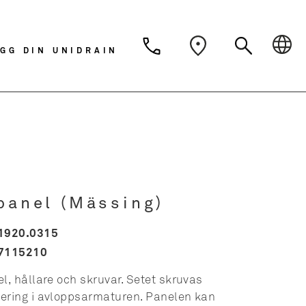
Dansk
Deutsch
Svens
GG DIN UNIDRAIN
Nederlands
panel (Mässing)
1920.0315
7115210
, hållare och skruvar. Setet skruvas
ring i avloppsarmaturen. Panelen kan