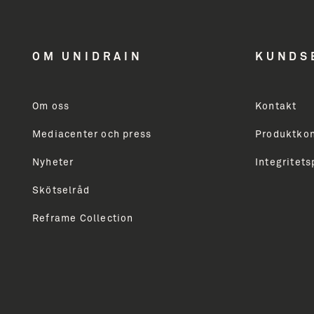
få inspiration
OM UNIDRAIN
KUNDS
og nyheder
Om oss
Kontakt
Mediacenter och press
Produktkon
Modtager du ikke allerede vores nyhedsbrev, så skri
markedsføring vedrørende Unidrains produktsortime
Nyheter
Integritets
professionelle. Du vil modtage vores nyhedsbrev ca
Skötselråd
Reframe Collection