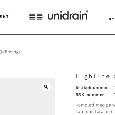
TEKT
BY
 (Mässing)
HighLine 
Artikelnummer
RSK-nummer
Komplett med panel
samman före monte