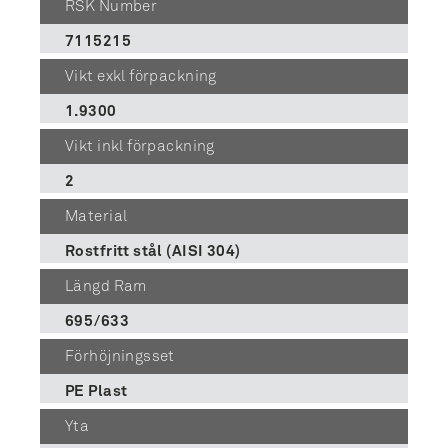
RSK Number
7115215
Vikt exkl förpackning
1.9300
Vikt inkl förpackning
2
Material
Rostfritt stål (AISI 304)
Längd Ram
695/633
Förhöjningsset
PE Plast
Yta