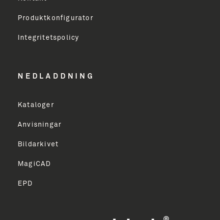
Produktkonfigurator
Erhverv
Integritetspolicy
Email Address
NEDLADDNING
Kataloger
TILMELD
Anvisningar
Bildarkivet
MagiCAD
EPD
ish