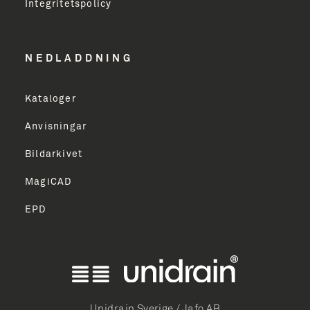
Integritetspolicy
Email Address
NEDLADDNING
Kataloger
TILMELD
Anvisningar
Bildarkivet
MagiCAD
EPD
ish
k Bokmål
mi
Unidrain Sverige / Jafo AB