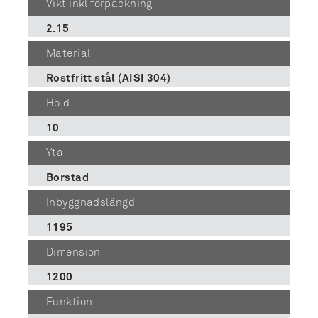
Vikt inkl förpackning
2.15
Material
Rostfritt stål (AISI 304)
Höjd
10
Yta
Borstad
Inbyggnadslängd
1195
Dimension
1200
Funktion