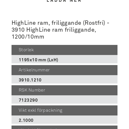
LADDA NER
HighLine ram, friliggande (Rostfri) -
3910 HighLine ram friliggande,
1200/10mm
Storlek
1195x10 mm (LxH)
Artikelnummer
3910.1210
RSK Number
7123290
Vikt exkl förpackning
2.1000