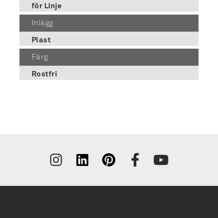
för Linje
Inlägg
Plast
Färg
Rostfri
Tilmeld
nyhedsbrev
få inspiration