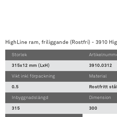
HighLine ram, friliggande (Rostfri) - 3910 H
Storlek
Artikelnumm
315x12 mm (LxH)
3910.0312
Vikt inkl förpackning
Material
0.5
Rostfritt stå
Inbyggnadslängd
Dimension
315
300