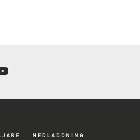
n
hed
LJARE
NEDLADDNING