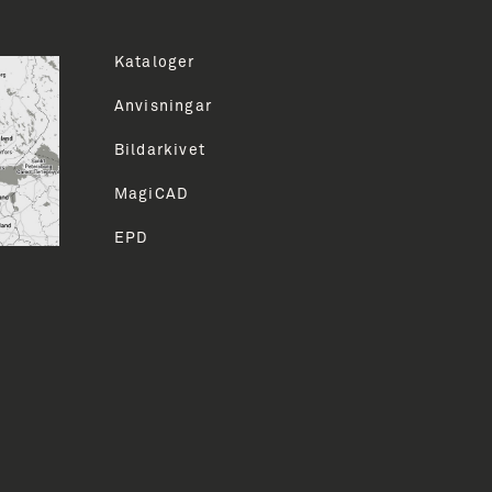
Kataloger
ddress
Anvisningar
Bildarkivet
LMELD
MagiCAD
EPD