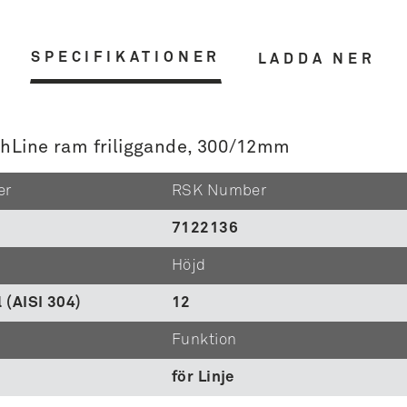
SPECIFIKATIONER
LADDA NER
ighLine ram friliggande, 300/12mm
er
RSK Number
7122136
Höjd
l (AISI 304)
12
Funktion
för Linje