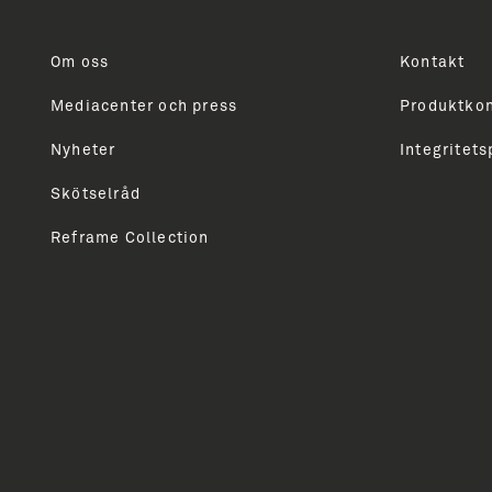
og nyheder
Om oss
Kontakt
Mediacenter och press
Produktkon
Modtager du ikke allerede vores nyhedsbrev, så skri
markedsføring vedrørende Unidrains produktsortime
Nyheter
Integritets
professionelle. Du vil modtage vores nyhedsbrev ca
Skötselråd
Reframe Collection