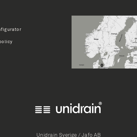
Email A
figurator
v dig op her til at modtage
nt via vores nyhedsbrev for
policy
. 8 gange om året.
TI
Unidrain Sverige / Jafo AB