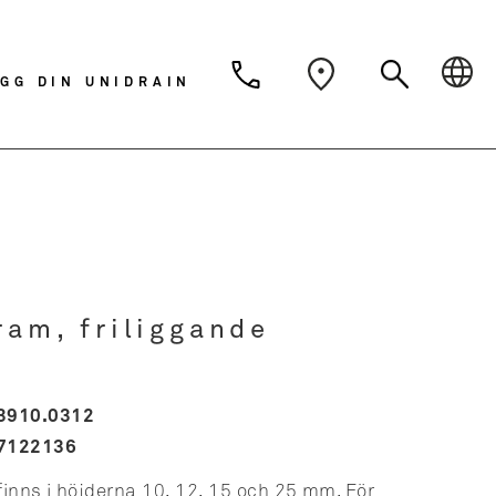
Dansk
Deutsch
Svens
GG DIN UNIDRAIN
Nederlands
ram, friliggande
3910.0312
7122136
inns i höjderna 10, 12, 15 och 25 mm. För