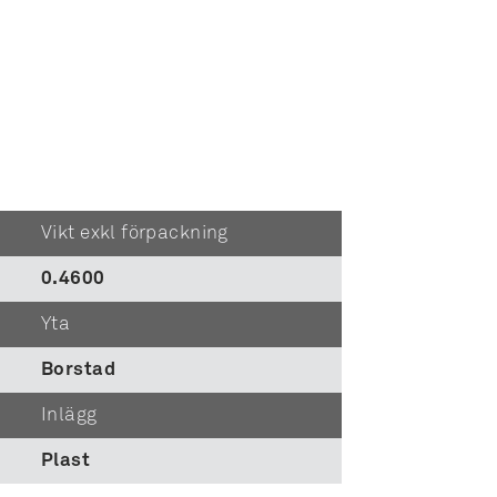
Vikt exkl förpackning
0.4600
Yta
Borstad
Inlägg
Plast