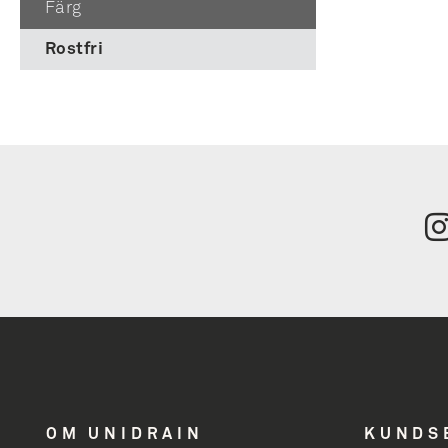
Färg
Rostfri
Tilmeld
nyhedsbrev
få inspiration
OM UNIDRAIN
KUNDS