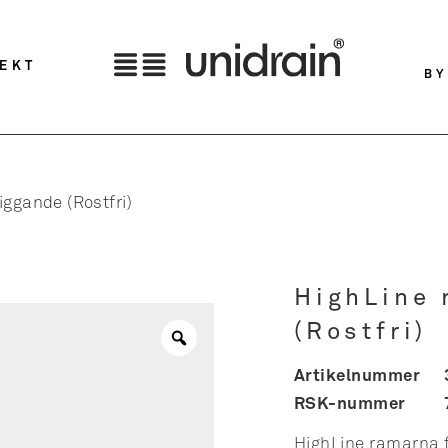
TEKT
BY
liggande (Rostfri)
HighLine 
(Rostfri)
Artikelnummer
RSK-nummer
HighLine ramarna f