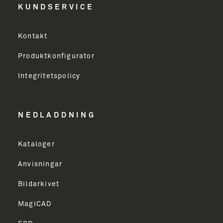
KUNDSERVICE
Virksomhed
Kontakt
Produktkonfigurator
Erhverv
Integritetspolicy
Email Address
NEDLADDNING
Kataloger
TILMELD
Anvisningar
Bildarkivet
MagiCAD