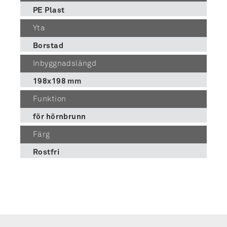
PE Plast
Yta
Borstad
Inbyggnadslängd
198x198 mm
Funktion
för hörnbrunn
Färg
Rostfri