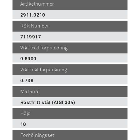
Artikelnummer
2911.0210
RSK Number
7119917
Vikt exkl förpackning
0.6900
Vikt inkl förpackning
0.738
Material
Rostfritt stål (AISI 304)
Höjd
10
Förhöjningsset