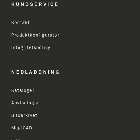
KUNDSERVICE
Virksomhed
Kontakt
Produktkonfigurator
Erhverv
Integritetspolicy
Email Address
NEDLADDNING
Kataloger
TILMELD
Anvisningar
Bildarkivet
MagiCAD