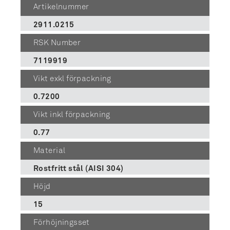
Artikelnummer
2911.0215
RSK Number
7119919
Vikt exkl förpackning
0.7200
Vikt inkl förpackning
0.77
Material
Rostfritt stål (AISI 304)
Höjd
15
Förhöjningsset