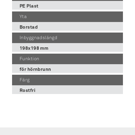
PE Plast
Yta
Borstad
Inbyggnadslängd
198x198 mm
Funktion
för hörnbrunn
Färg
Rostfri