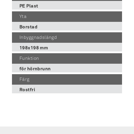
PE Plast
Yta
Borstad
Inbyggnadslängd
198x198 mm
Funktion
för hörnbrunn
Färg
Rostfri