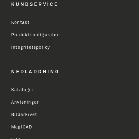
KUNDSERVICE
Virksomhed
Kontakt
Produktkonfigurator
Erhverv
Integritetspolicy
Email Address
NEDLADDNING
Kataloger
TILMELD
Anvisningar
Bildarkivet
MagiCAD