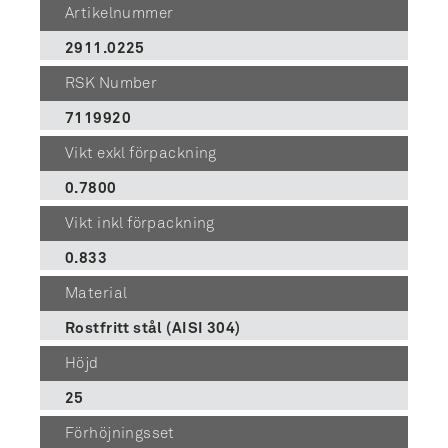
Artikelnummer
2911.0225
RSK Number
7119920
Vikt exkl förpackning
0.7800
Vikt inkl förpackning
0.833
Material
Rostfritt stål (AISI 304)
Höjd
25
Förhöjningsset