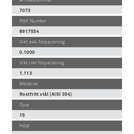
Artikelnummer
7073
RSK Number
8917554
Vikt exkl förpackning
0.1000
Vikt inkl förpackning
1.113
Material
Rostfritt stål (AISI 304)
Djup
15
Höjd