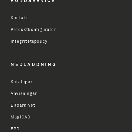
KUNDSERVICE
Virksomhed
Kontakt
Produktkonfigurator
Erhverv
Integritetspolicy
Email Address
NEDLADDNING
Kataloger
TILMELD
Anvisningar
Bildarkivet
MagiCAD
EPD