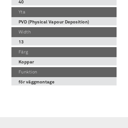
40
Yta
PVD (Physical Vapour Deposition)
Width
13
Färg
Koppar
Funktion
för väggmontage