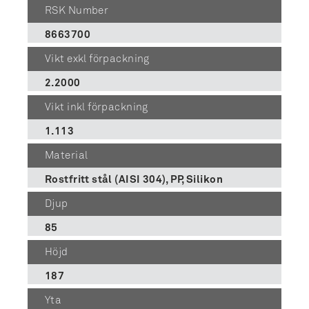
RSK Number
8663700
Vikt exkl förpackning
2.2000
Vikt inkl förpackning
1.113
Material
Rostfritt stål (AISI 304), PP, Silikon
Djup
85
Höjd
187
Yta