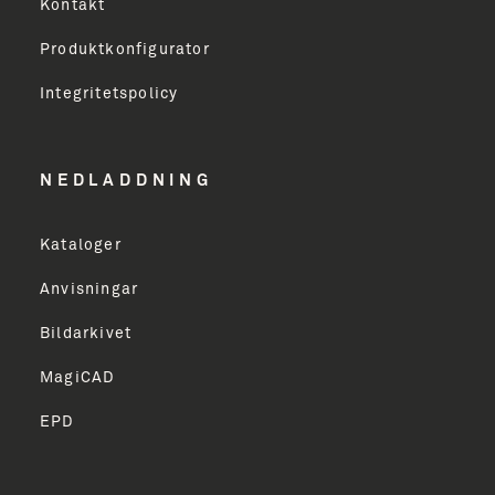
Virksomhed
Kontakt
Produktkonfigurator
Erhverv
Integritetspolicy
Email Address
NEDLADDNING
Kataloger
TILMELD
Anvisningar
Bildarkivet
MagiCAD
EPD