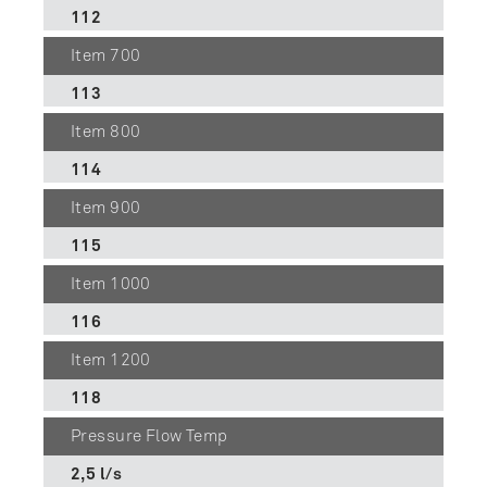
112
Item 700
113
Item 800
114
Item 900
115
Item 1000
116
Item 1200
118
Pressure Flow Temp
2,5 l/s