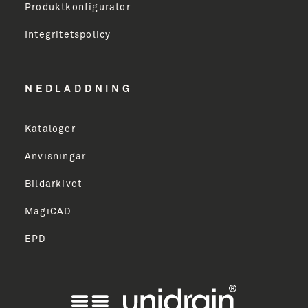
Produktkonfigurator
Erhverv
Integritetspolicy
Email Address
NEDLADDNING
Kataloger
TILMELD
Anvisningar
Bildarkivet
MagiCAD
EPD
ish