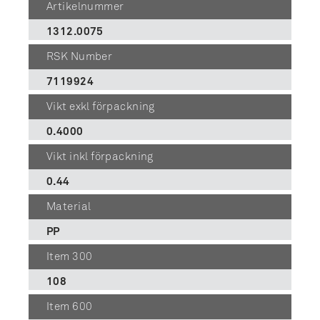
Artikelnummer
1312.0075
RSK Number
7119924
Vikt exkl förpackning
0.4000
Vikt inkl förpackning
0.44
Material
PP
Item 300
108
Item 600