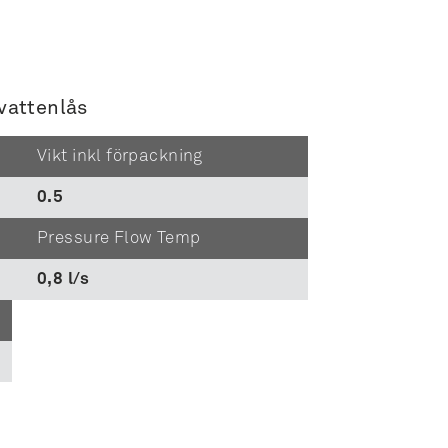
vattenlås
Vikt inkl förpackning
0.5
Pressure Flow Temp
0,8 l/s