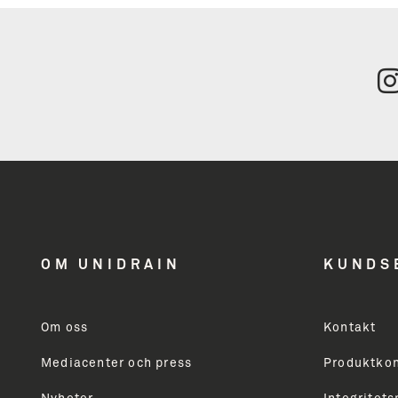
Tilmeld
nyhedsbrev
få inspiration
OM UNIDRAIN
KUNDS
og nyheder
Om oss
Kontakt
Mediacenter och press
Produktkon
Modtager du ikke allerede vores nyhedsbrev, så skri
markedsføring vedrørende Unidrains produktsortime