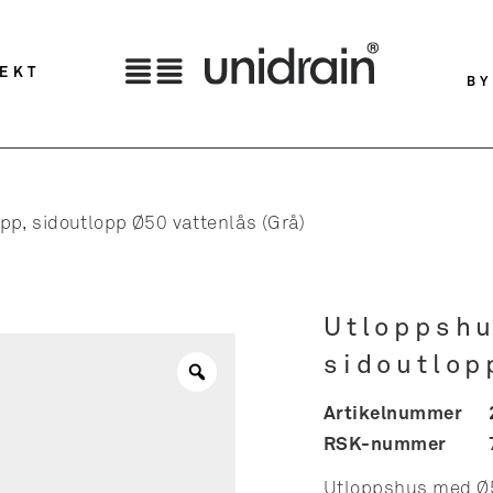
TEKT
BY
p, sidoutlopp Ø50 vattenlås (Grå)
Utloppshu
sidoutlop
Artikelnummer
RSK-nummer
Utloppshus med Ø