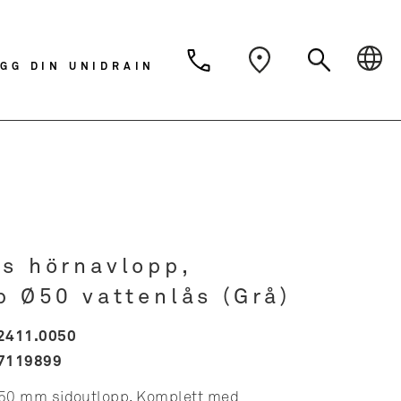
Dansk
Deutsch
Svens
GG DIN UNIDRAIN
Nederlands
s hörnavlopp,
p Ø50 vattenlås (Grå)
2411.0050
7119899
50 mm sidoutlopp. Komplett med