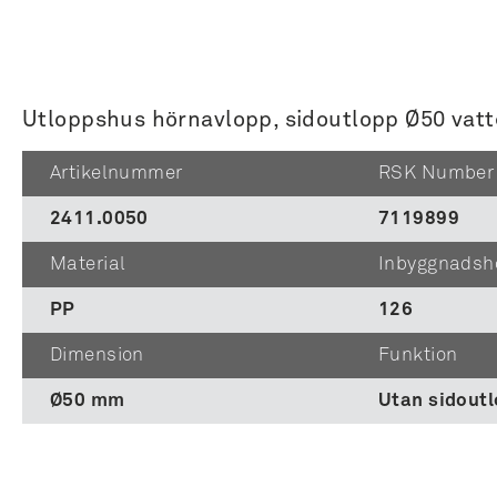
Utloppshus hörnavlopp, sidoutlopp Ø50 vatt
Artikelnummer
RSK Number
2411.0050
7119899
Material
Inbyggnadsh
PP
126
Dimension
Funktion
Ø50 mm
Utan sidout