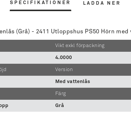
SPECIFIKATIONER
LADDA NER
enlås (Grå) - 2411 Utloppshus PS50 Hörn med 
Vikt exkl förpackning
4.0000
öjd
Version
Med vattenlås
Färg
lopp
Grå