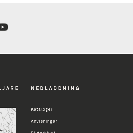
n
hed
LJARE
NEDLADDNING
Kataloger
ddress
Anvisningar