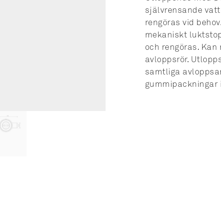
självrensande vat
rengöras vid beho
mekaniskt luktst
och rengöras. Kan 
avloppsrör. Utlopp
samtliga avloppsar
gummipackningar i