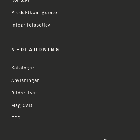
Kontakt
Produktkonfigurator
Erhverv
Integritetspolicy
Email Address
NEDLADDNING
Kataloger
TILMELD
Anvisningar
Bildarkivet
MagiCAD
EPD