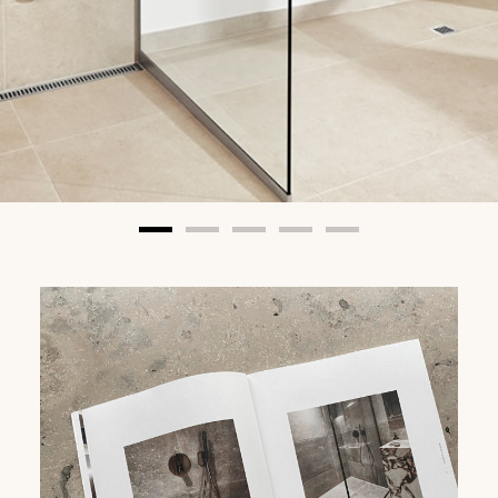
EN SÄKER LÖSNING
- och detaljen som avgör
LÄS MER