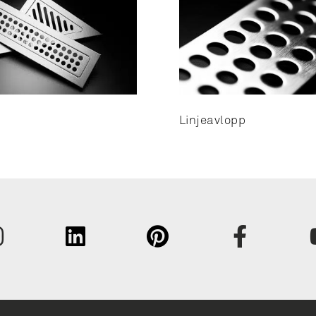
Linjeavlopp
Fornavn
Efternav