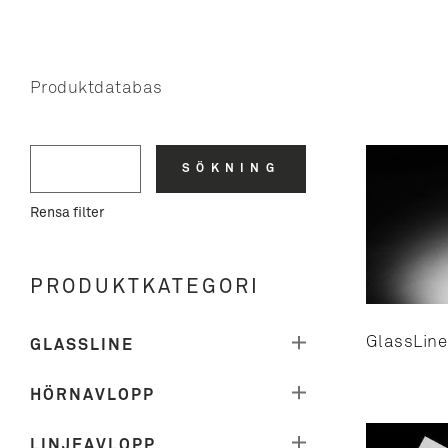
Produktdatabas
SÖKNING
Rensa filter
PRODUKTKATEGORI
REFRAME COLLECTION
GlassLine
GLASSLINE
Avloppsarmatur
HÖRNAVLOPP
Classic Line ramar
Avloppsarmatur
LINJEAVLOPP