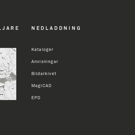
hed
LJARE
NEDLADDNING
Kataloger
ddress
Anvisningar
Bildarkivet
LMELD
MagiCAD
EPD