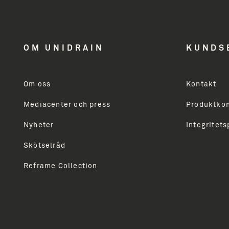
Toalettrullehållare reserv
få inspiration
Tvålhylla
OM UNIDRAIN
KUNDS
Tvålhylla och duschskrapa
og nyheder
Tvålpump
Om oss
Kontakt
Tvålpump vägghängd
Mediacenter och press
Produktkon
Modtager du ikke allerede vores nyhedsbrev, så skri
markedsføring vedrørende Unidrains produktsortime
Nyheter
Integritets
professionelle. Du vil modtage vores nyhedsbrev ca
Skötselråd
Reframe Collection