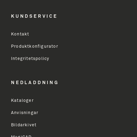
Efternavn
KUNDSERVICE
Virksomhed
Kontakt
Produktkonfigurator
Erhverv
Integritetspolicy
Email Address
NEDLADDNING
Kataloger
TILMELD
Anvisningar
Bildarkivet