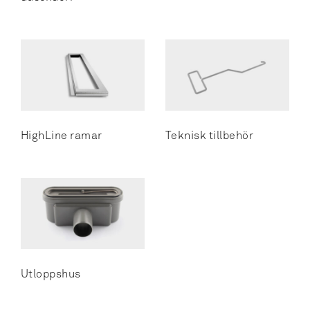
Toalettrullehållare reserv
Tvålhylla
Tvålhylla och duschskrapa
Tvålpump
Tvålpump vägghängd
HighLine ramar
Teknisk tillbehör
Utloppshus