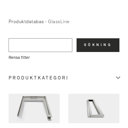
Produktdatabas
-
GlassLine
SÖKNING
Rensa filter
PRODUKTKATEGORI
REFRAME COLLECTION
GLASSLINE
Avloppsarmatur
HÖRNAVLOPP
Classic Line ramar
Avloppsarmatur
LINJEAVLOPP
ClassicLine galler