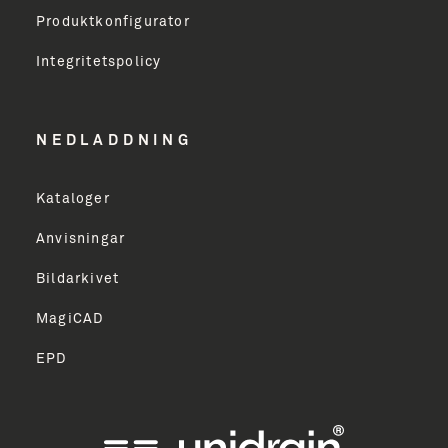
Produktkonfigurator
Erhverv
Integritetspolicy
Email Address
NEDLADDNING
Kataloger
TILMELD
Anvisningar
Bildarkivet
MagiCAD
EPD
ish