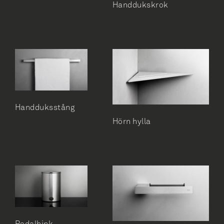
Handdukskrok
Tvålhylla
Tvålhylla och duschskrapa
Tvålpump
Tvålpump vägghängd
Handduksstång
Hörn hylla