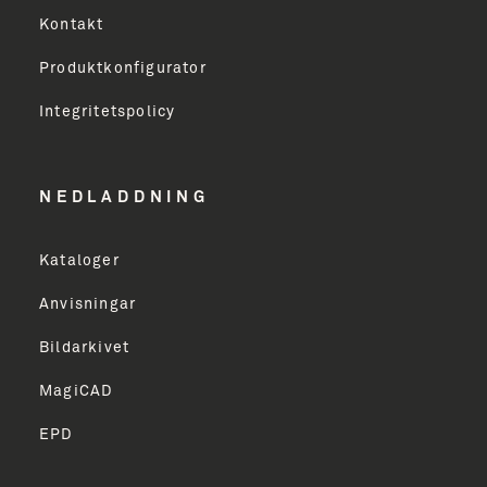
Virksomhed
Kontakt
Produktkonfigurator
Erhverv
Integritetspolicy
Email Address
NEDLADDNING
Kataloger
TILMELD
Anvisningar
Bildarkivet
MagiCAD
EPD