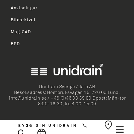
TILMELD
Anvisningar
Bildarkivet
MagiCAD
EPD
ish
k Bokmål
mi
Unidrain Sverige / Jafo AB
Besöksadress: Höstbruksvägen 15, 226 60 Lund.
k
info@unidrain.se
/
+46 (0)46 33 39 00
Öppet: Mån-tor
8:00-16:30, fre 8:00-15:00
sch
rlands
BYGG DIN UNIDRAIN
Svenska