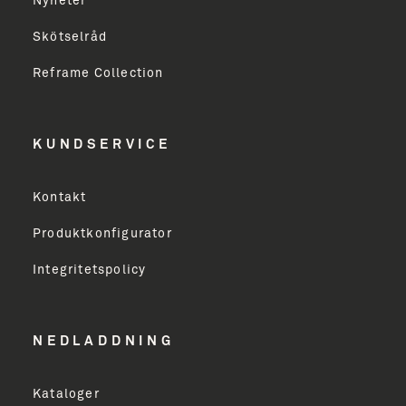
Nyheter
Skötselråd
Fornavn
Reframe Collection
Efternavn
KUNDSERVICE
Virksomhed
Kontakt
Produktkonfigurator
Erhverv
Integritetspolicy
Email Address
NEDLADDNING
Kataloger