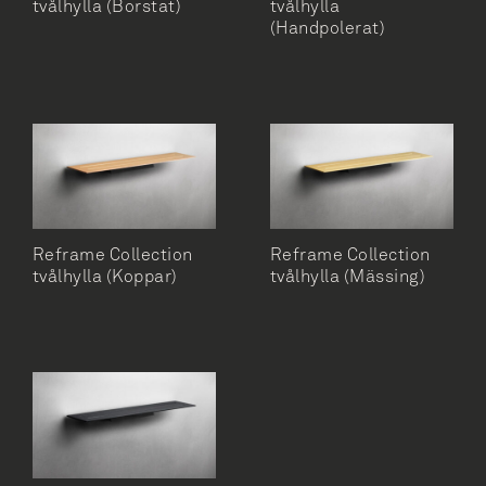
tvålhylla (Borstat)
tvålhylla
Tvålhylla
(Handpolerat)
Tvålhylla och duschskrapa
Tvålpump
Tvålpump vägghängd
Reframe Collection
Reframe Collection
tvålhylla (Koppar)
tvålhylla (Mässing)