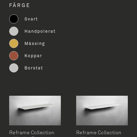
FÄRGE
Duschskrapa
Svart
Handdukskrok
Handpolerat
Handduksstång
Mässing
Hörn hylla
Koppar
Pedalhink
Borstat
Reservtoalettrullehållare
Soppåsar
Tandborsthållare
Toalettborste golv
Toalettborste vägghängd
Toalettrullehållare reserv
Reframe Collection
Reframe Collection