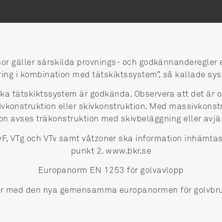
nor gäller särskilda provnings- och godkännanderegle
ring i kombination med tätskiktssystem”, så kallade 
ka tätskiktssystem är godkända. Observera att det är o
vkonstruktion eller skivkonstruktion. Med massivkonst
ion avses träkonstruktion med skivbeläggning eller av
TvF, VTg och VTv samt våtzoner ska information inhämt
punkt 2. www.bkr.se
Europanorm EN 1253 för golvavlopp
r med den nya gemensamma europanormen för golvbru