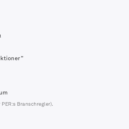
n
ktioner”
rum
r PER:s Branschregler).