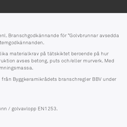
r enl. Branschgodkännande för ”Golvbrunnar avsedda
systemgodkännanden.
lika materialkrav på tätskiktet beroende på hur
ruktion avses betong, puts och/eller murverk. Med
jämningsmassa.
as från Byggkeramikrådets branschregler BBV under
nn / golvavlopp EN1253.