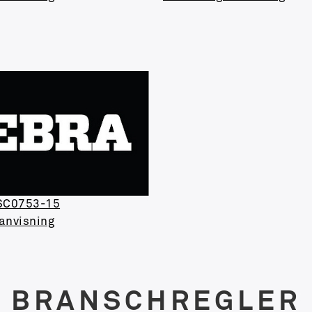
 SC0753-15
anvisning
BRANSCHREGLER