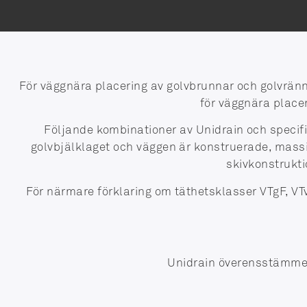
För väggnära placering av golvbrunnar och golvrän
för väggnära place
Följande kombinationer av Unidrain och specifi
golvbjälklaget och väggen är konstruerade, massi
skivkonstrukt
För närmare förklaring om täthetsklasser VTgF, V
Unidrain överensstämme