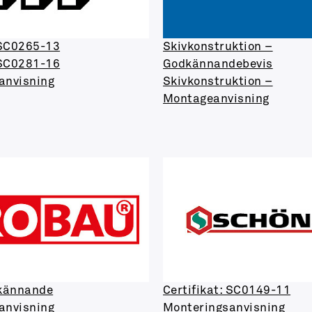
 SC0265-13
Skivkonstruktion –
 SC0281-16
Godkännandebevis
anvisning
Skivkonstruktion –
Montageanvisning
kännande
Certifikat: SC0149-11
anvisning
Monteringsanvisning