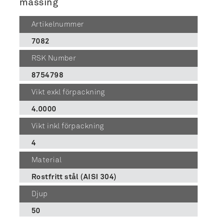
mässing
Artikelnummer
7082
RSK Number
8754798
Vikt exkl förpackning
4.0000
Vikt inkl förpackning
4
Material
Rostfritt stål (AISI 304)
Djup
50