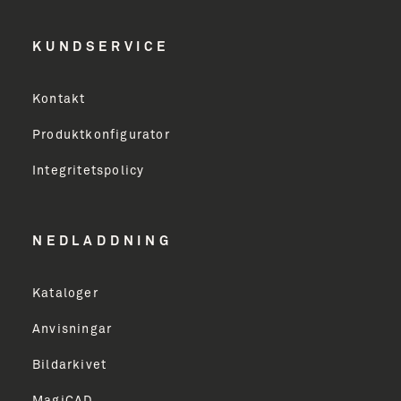
Efternavn
KUNDSERVICE
Virksomhed
Kontakt
Produktkonfigurator
Erhverv
Integritetspolicy
Email Address
NEDLADDNING
Kataloger
TILMELD
Anvisningar
Bildarkivet
MagiCAD