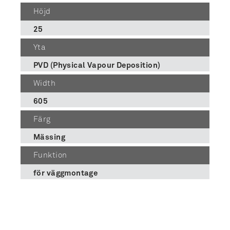
Höjd
25
Yta
PVD (Physical Vapour Deposition)
Width
605
Färg
Mässing
Funktion
för väggmontage