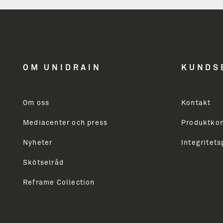
nyhedsbrev
få inspiration
OM UNIDRAIN
KUNDS
og nyheder
Om oss
Kontakt
Mediacenter och press
Produktkon
Modtager du ikke allerede vores nyhedsbrev, så skri
markedsføring vedrørende Unidrains produktsortime
Nyheter
Integritets
professionelle. Du vil modtage vores nyhedsbrev ca
Skötselråd
Reframe Collection