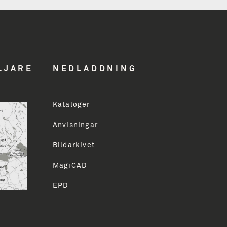
hed
LJARE
NEDLADDNING
Kataloger
ddress
Anvisningar
Bildarkivet
LMELD
MagiCAD
EPD