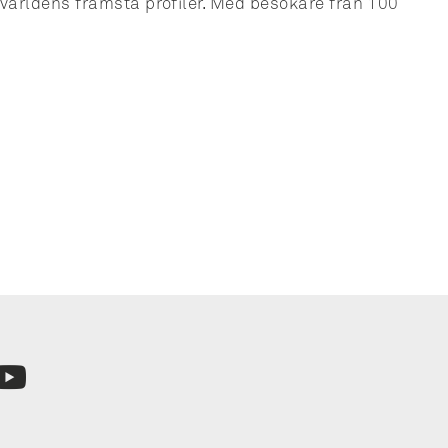
nvärldens främsta profiler. Med besökare från 100
n