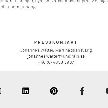
rkulära lösningar, nya innovationer och några av desig
ionellt sammanhang.
PRESSKONTAKT
Johannes Walter, Marknadsansvarig
johannes.walter@unidrain.se
+46 (0) 4633 3907
Fornavn
Efternav