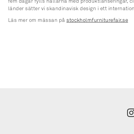
fem dagar fylls hallarna med produktlanseringar, ci
länder sätter vi skandinavisk design i ett internat
Läs mer om mässan på
stockholmfurniturefair.se
Tilmeld