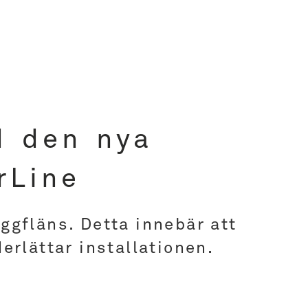
d den nya
rLine
ggfläns. Detta innebär att
erlättar installationen.