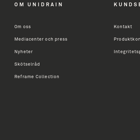
OM UNIDRAIN
KUNDS
og nyheder
Om oss
Kontakt
Mediacenter och press
Produktkon
Modtager du ikke allerede vores nyhedsbrev, så skri
markedsføring vedrørende Unidrains produktsortime
Nyheter
Integritets
professionelle. Du vil modtage vores nyhedsbrev ca
Skötselråd
Reframe Collection