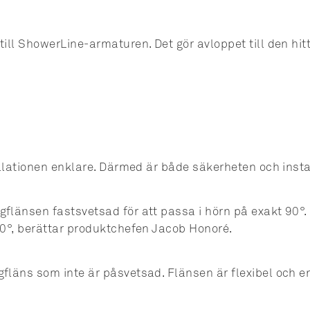
ll ShowerLine-armaturen. Det gör avloppet till den hitt
allationen enklare. Därmed är både säkerheten och insta
gflänsen fastsvetsad för att passa i hörn på exakt 90°
90°, berättar produktchefen Jacob Honoré.
läns som inte är påsvetsad. Flänsen är flexibel och en