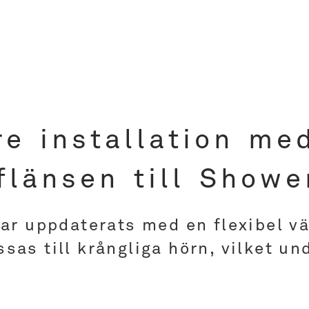
re installation me
flänsen till Showe
r uppdaterats med en flexibel vä
as till krångliga hörn, vilket und