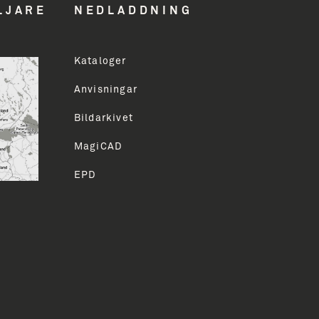
LJARE
NEDLADDNING
Kataloger
ddress
Anvisningar
Bildarkivet
LMELD
MagiCAD
EPD