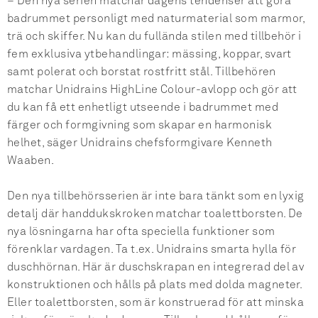
– Den nya serien matchar dagens tendenser att göra
badrummet personligt med naturmaterial som marmor,
trä och skiffer. Nu kan du fullända stilen med tillbehör i
fem exklusiva ytbehandlingar: mässing, koppar, svart
samt polerat och borstat rostfritt stål. Tillbehören
matchar Unidrains HighLine Colour-avlopp och gör att
du kan få ett enhetligt utseende i badrummet med
färger och formgivning som skapar en harmonisk
helhet, säger Unidrains chefsformgivare Kenneth
Waaben.
Den nya tillbehörsserien är inte bara tänkt som en lyxig
detalj där handdukskroken matchar toalettborsten. De
nya lösningarna har ofta speciella funktioner som
förenklar vardagen. Ta t.ex. Unidrains smarta hylla för
duschhörnan. Här är duschskrapan en integrerad del av
konstruktionen och hålls på plats med dolda magneter.
Eller toalettborsten, som är konstruerad för att minska