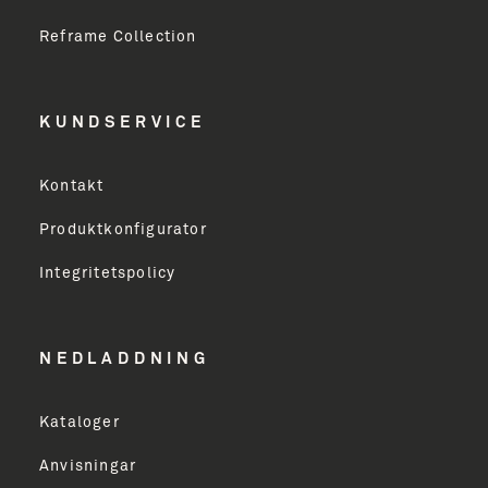
Fornavn
Reframe Collection
Efternavn
KUNDSERVICE
Virksomhed
Kontakt
Produktkonfigurator
Erhverv
Integritetspolicy
Email Address
NEDLADDNING
Kataloger
TILMELD
Anvisningar