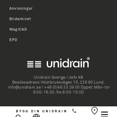
TILMELD
Anvisningar
Bildarkivet
MagiCAD
EPD
ish
k Bokmål
mi
Unidrain Sverige / Jafo AB
Besöksadress: Höstbruksvägen 15, 226 60 Lund.
k
info@unidrain.se
/
+46 (0)46 33 39 00
Öppet: Mån-tor
8:00-16:30, fre 8:00-15:00
sch
rlands
BYGG DIN UNIDRAIN
Svenska