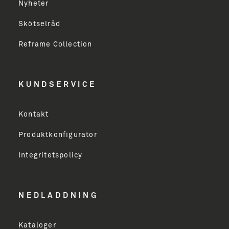
Toalettrullehållare reserv
Nyheter
Tvålhylla
Skötselråd
Fornavn
Tvålhylla och duschskrapa
Reframe Collection
Tvålpump
Efternavn
Tvålpump vägghängd
KUNDSERVICE
Virksomhed
Kontakt
Produktkonfigurator
Erhverv
Integritetspolicy
Email Address
NEDLADDNING
Kataloger