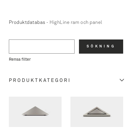
Produktdatabas
-
HighLine ram och panel
SÖKNING
Rensa filter
PRODUKTKATEGORI
REFRAME COLLECTION
GLASSLINE
Avloppsarmatur
HÖRNAVLOPP
Classic Line ramar
Avloppsarmatur
LINJEAVLOPP
ClassicLine galler