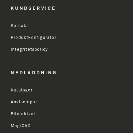
Efternavn
KUNDSERVICE
Virksomhed
Kontakt
Produktkonfigurator
Erhverv
Integritetspolicy
Email Address
NEDLADDNING
Kataloger
TILMELD
Anvisningar
Bildarkivet
MagiCAD