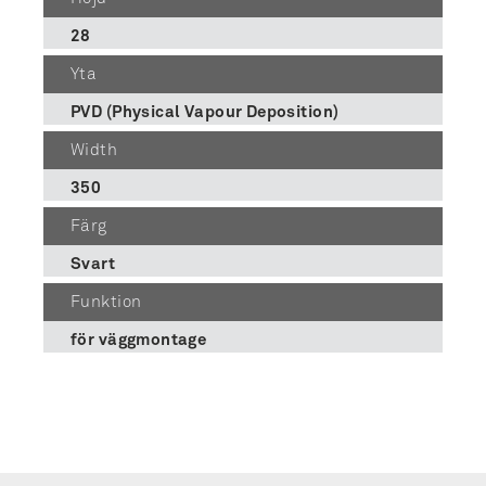
28
Yta
PVD (Physical Vapour Deposition)
Width
350
Färg
Svart
Funktion
för väggmontage