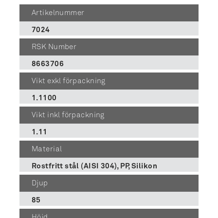
Artikelnummer
7024
RSK Number
8663706
Vikt exkl förpackning
1.1100
Vikt inkl förpackning
1.11
Material
Rostfritt stål (AISI 304), PP, Silikon
Djup
85
Höjd